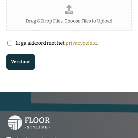
e
e
l
s
e
f
Drag & Drop Files,
Choose Files to Upload
o
o
n
A
Ik ga akkoord met het
privacybeleid
.
/
k
k
o
Verstuur
o
r
d
*