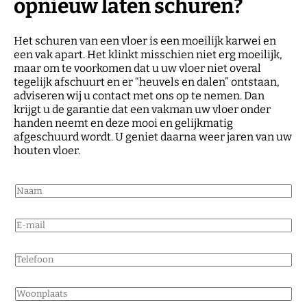
opnieuw laten schuren?
Het schuren van een vloer is een moeilijk karwei en
een vak apart. Het klinkt misschien niet erg moeilijk,
maar om te voorkomen dat u uw vloer niet overal
tegelijk afschuurt en er “heuvels en dalen” ontstaan,
adviseren wij u contact met ons op te nemen. Dan
krijgt u de garantie dat een vakman uw vloer onder
handen neemt en deze mooi en gelijkmatig
afgeschuurd wordt. U geniet daarna weer jaren van uw
houten vloer.
N
a
a
E
m
-
*
m
T
a
e
i
l
l
W
e
*
o