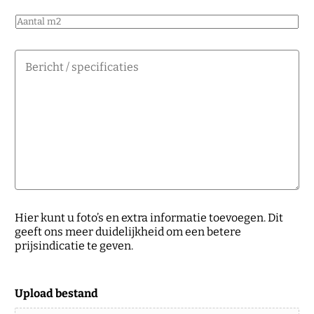
f
o
o
A
n
o
a
p
n
n
B
l
*
t
e
a
a
r
a
l
i
t
m
c
s
2
h
*
t
/
s
p
e
*
c
Hier kunt u foto’s en extra informatie toevoegen. Dit
E
i
geeft ons meer duidelijkheid om een betere
-
f
prijsindicatie te geven.
m
i
a
c
i
a
l
Upload bestand
t
T
i