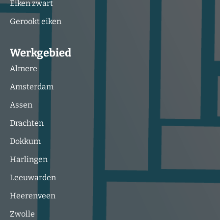
Eiken zwart
Gerookt eiken
Werkgebied
Almere
Amsterdam
Assen
Drachten
Dokkum
Harlingen
Leeuwarden
Heerenveen
Zwolle