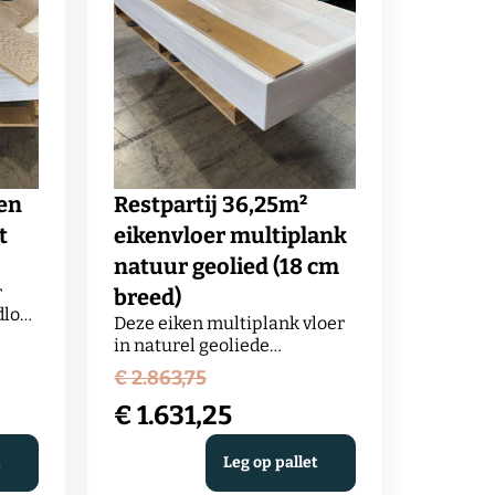
ken
Restpartij 36,25m²
t
eikenvloer multiplank
natuur geolied (18 cm
r
breed)
jdloze
Deze eiken multiplank vloer
nkelijke
in naturel geoliede
out
afwerking heeft een warme,
Oorspronkelijke
€
2.863,75
t.
rustige uitstraling en is
prijs
€
1.631,25
dankzij de stabiele opbouw
or
uitstekend geschikt voor
was:
ct,
Huidige
00.
vloerverwarming. De
t
Leg op pallet
jnde
planken van 18 cm breed
€ 2.863,75.
prijs
eeft