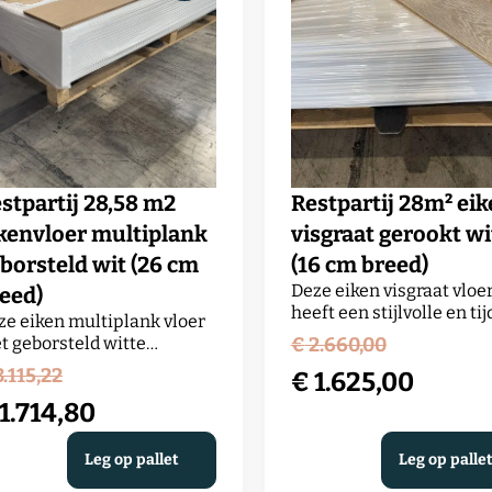
stpartij 28,58 m2
Restpartij 28m² ei
kenvloer multiplank
visgraat gerookt wi
borsteld wit (26 cm
(16 cm breed)
Deze eiken visgraat vloe
eed)
heeft een stijlvolle en ti
ze eiken multiplank vloer
uitstraling waarbij het
Oorspro
t geborsteld witte
€
2.660,00
karakter van het eikenh
werking heeft een frisse,
Oorspronkelijke
.115,22
prijs
€
1.625,00
prachtig naar voren kom
derne uitstraling waarbij
Het klassieke
prijs
1.714,80
 natuurlijke houtstructuur
was:
Huidige
visgraatpatroon zorgt vo
tra wordt geaccentueerd.
was:
uidige
een luxe en sfeervol effe
€ 2.660,
prijs
or het borstelen komen
Leg op pallet
Leg op palle
terwijl het formaat verfi
rf en tekening duidelijk
€ 3.115,22.
ijs
en elegante uitstraling g