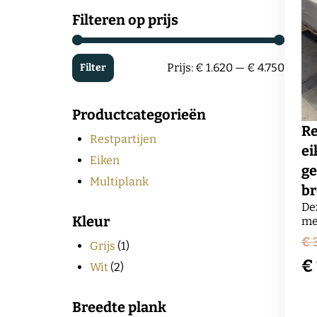
Filteren op prijs
Prijs:
€ 1.620
—
€ 4.750
Filter
Min.
Max.
prijs
prijs
Productcategorieën
Re
Restpartijen
ei
Eiken
ge
Multiplank
br
De
Kleur
me
af
€
3
Grijs
(1)
mo
€
de
Wit
(2)
ex
H
Do
Breedte plank
ne
pr