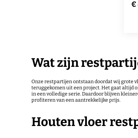
€
na
su
H
gri
mo
pr
te
is
zo
en
€ 
ru
Wat zijn restparti
Onze restpartijen ontstaan doordat wij grote 
teruggekomen uit een project. Het gaat altijd
in een volledige serie. Daardoor blijven klein
profiteren van een aantrekkelijke prijs.
Houten vloer rest