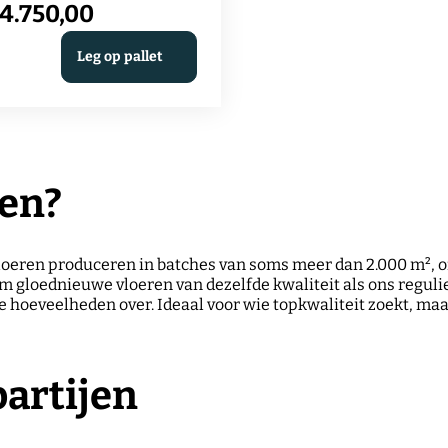
prijs
4.750,00
tuurlijke houtstructuur
btiel naar voren komt. De
was:
uidige
jze tint geeft de vloer een
Leg op pallet
derne en warme basis,
€ 8.700,00.
ijs
rwijl de brede planken
:
rgen voor een ruimtelijk
 evenwichtig effect in de
4.750,00.
imte.
jen?
vloeren produceren in batches van soms meer dan 2.000 m², o
 om gloednieuwe vloeren van dezelfde kwaliteit als ons regu
ere hoeveelheden over. Ideaal voor wie topkwaliteit zoekt, ma
partijen