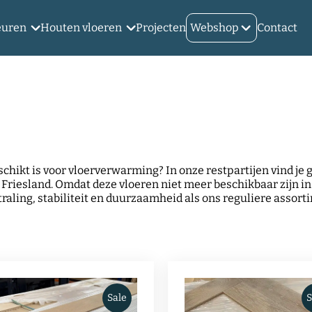
euren
Houten vloeren
Projecten
Webshop
Contact
schikt is voor vloerverwarming? In onze restpartijen vind je
in Friesland. Omdat deze vloeren niet meer beschikbaar zijn i
straling, stabiliteit en duurzaamheid als ons reguliere assor
Sale
S