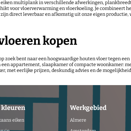
n eiken multiplank in verschillende afwerkingen, plankbreed
eschikt voor vloerverwarming en vloerkoeling. Je combineert
n zijn direct leverbaar en afkomstig uit onze eigen producti
vloeren kopen
e op zoek bent naar een hoogwaardige houten vloer tegen een
m een appartement, slaapkamer of compacte woonkamer: met e
aker, met eerlijke prijzen, deskundig advies en de mogelijkhe
 kleuren
Werkgebied
aans eiken
Almere
bruin
Amsterdam