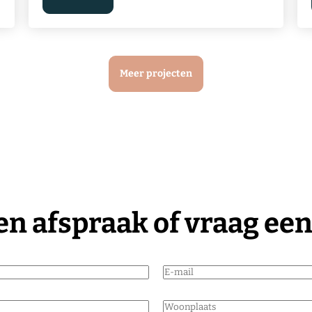
Meer projecten
n afspraak of vraag een
E
-
m
W