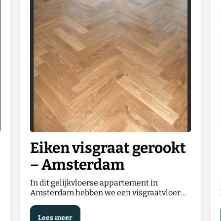
Eiken visgraat gerookt
– Amsterdam
In dit gelijkvloerse appartement in
Amsterdam hebben we een visgraatvloer
gelegd van gerookt eiken, afgewerkt met
een naturel olie. Het…
Lees meer