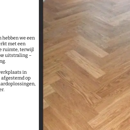
am hebben we een
erkt met een
 ruimte, terwijl
e uitstraling –
ng.
werkplaats in
– afgestemd op
aardoplossingen,
r.