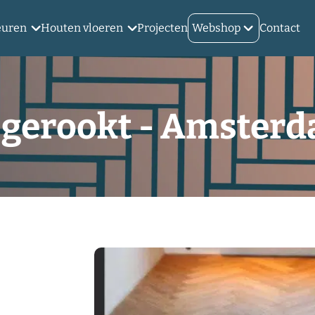
euren
Houten vloeren
Projecten
Webshop
Contact
t gerookt - Amster