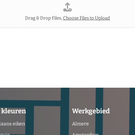
Drag & Drop Files,
Choose Files to Upload
 kleuren
Werkgebied
aans eiken
Almere
bruin
Amsterdam