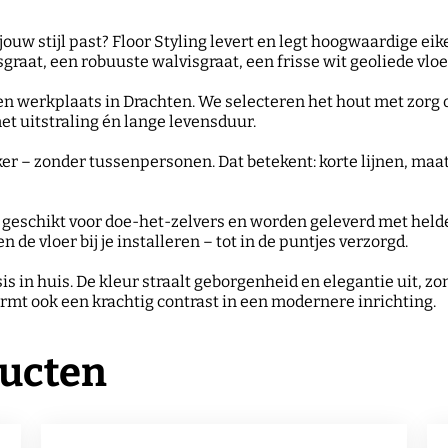
 jouw stijl past? Floor Styling levert en legt hoogwaardige ei
isgraat, een robuuste walvisgraat, een frisse wit geoliede vl
n werkplaats in Drachten. We selecteren het hout met zorg o
met uitstraling én lange levensduur.
aker – zonder tussenpersonen. Dat betekent: korte lijnen, maa
geschikt voor doe-het-zelvers en worden geleverd met heldere 
 vloer bij je installeren – tot in de puntjes verzorgd.
sis in huis. De kleur straalt geborgenheid en elegantie uit, z
vormt ook een krachtig contrast in een modernere inrichting.
ducten