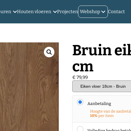
euren
Houten vloeren
Projecten
Webshop
Contact
Bruin ei
cm
€
79,99
Aanbetaling
Hoogte van de aanbeta
10%
per item
Volledige bedrag beta