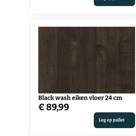
past.
€ 2.863,75.
prijs
is:
€ 1.631,25.
Black wash eiken vloer 24 cm
€
89,99
Leg op pallet