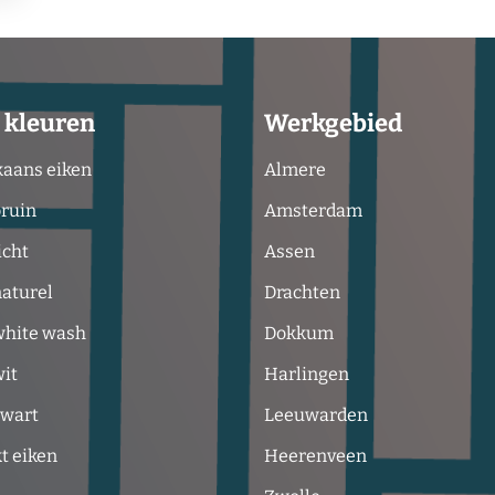
 kleuren
Werkgebied
aans eiken
Almere
bruin
Amsterdam
icht
Assen
naturel
Drachten
white wash
Dokkum
wit
Harlingen
zwart
Leeuwarden
t eiken
Heerenveen