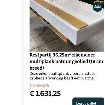
Sale
Restpartij 36,25m² eikenvloer
multiplank natuur geolied (18 cm
breed)
Deze eiken multiplank vloer in naturel
geoliede afwerking heeft een warme,
Oorspronkelijke
rustige uitstraling en is dankzij de stabiele
€
2.863,75
opbouw uitstekend geschikt voor
prijs
€
1.631,25
vloerverwarming. De planken van 18 cm
breed zorgen voor een tijdloos beeld dat
was:
Huidige
zowel in moderne als klassieke interieurs
Leg op pallet