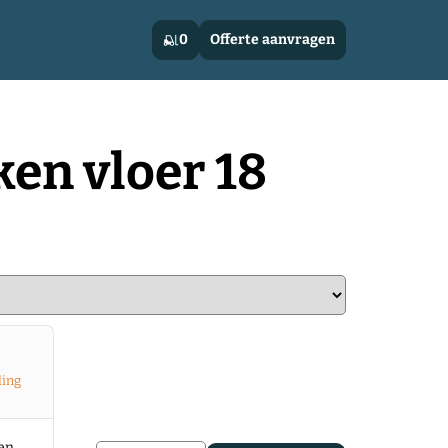
0
Offerte aanvragen
ken vloer 18
ling
len